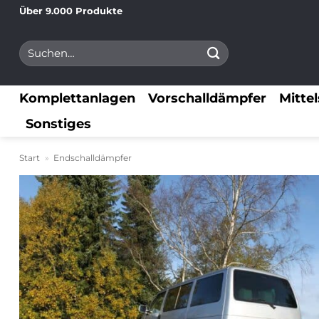
Zum
Über 9.000 Produkte
Inhalt
Suchen
springen
nach:
Komplettanlagen
Vorschalldämpfer
Mitte
Sonstiges
Start
»
Endschalldämpfer