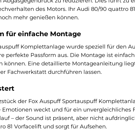
 Abgasgegendruck zu reduzieren. Dies führt zu e
hverhalten des Motors. Ihr Audi 80/90 quattro 81 
t noch mehr genießen können.
m für einfache Montage
auspuff Komplettanlage wurde speziell für den Aud
re perfekte Passform aus. Die Montage ist einfach
 können. Eine detaillierte Montageanleitung liegt
er Fachwerkstatt durchführen lassen.
stert
zstück der Fox Auspuff Sportauspuff Komplettanla
e Emotionen weckt und für ein unvergleichliches 
auf – der Sound ist präsent, aber nicht aufdringlic
ro 81 Vorfacelift und sorgt für Aufsehen.