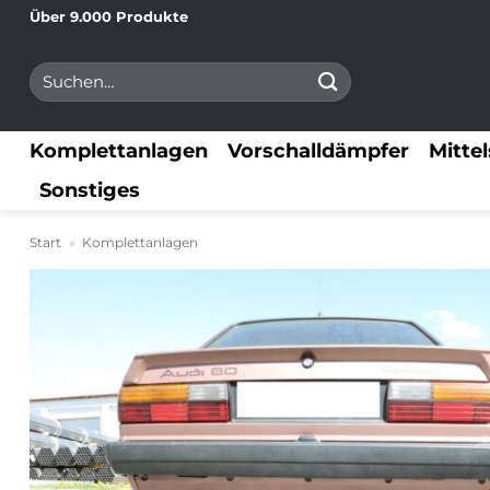
Zum
Über 9.000 Produkte
Inhalt
Suchen
springen
nach:
Komplettanlagen
Vorschalldämpfer
Mitte
Sonstiges
Start
»
Komplettanlagen