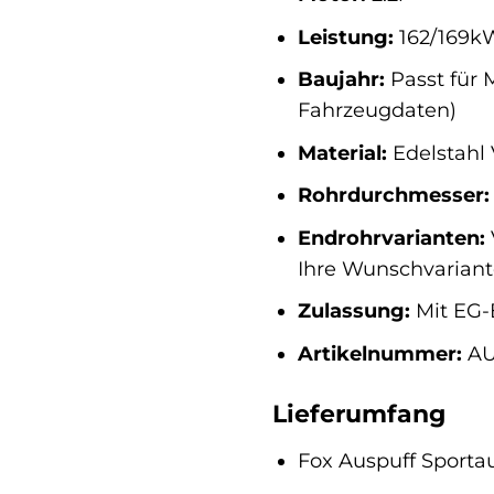
Leistung:
162/169k
Baujahr:
Passt für 
Fahrzeugdaten)
Material:
Edelstahl 
Rohrdurchmesser:
Endrohrvarianten:
Ihre Wunschvariant
Zulassung:
Mit EG-B
Artikelnummer:
AU
Lieferumfang
Fox Auspuff Sporta