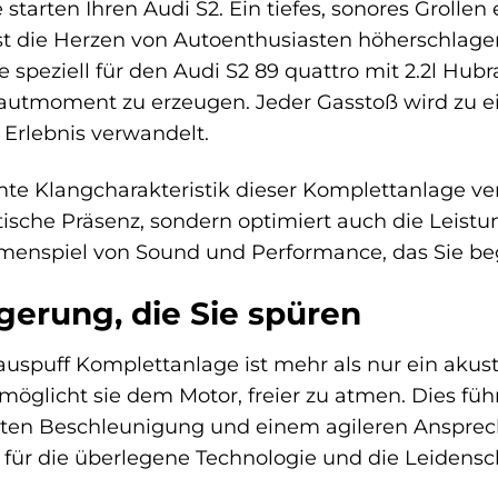
ie starten Ihren Audi S2. Ein tiefes, sonores Grollen 
t die Herzen von Autoenthusiasten höherschlagen
speziell für den Audi S2 89 quattro mit 2.2l Hu
utmoment zu erzeugen. Jeder Gasstoß wird zu ein
 Erlebnis verwandelt.
te Klangcharakteristik dieser Komplettanlage ver
sche Präsenz, sondern optimiert auch die Leistun
nspiel von Sound und Performance, das Sie beg
gerung, die Sie spüren
auspuff Komplettanlage ist mehr als nur ein akus
glicht sie dem Motor, freier zu atmen. Dies führ
serten Beschleunigung und einem agileren Anspre
für die überlegene Technologie und die Leidenscha