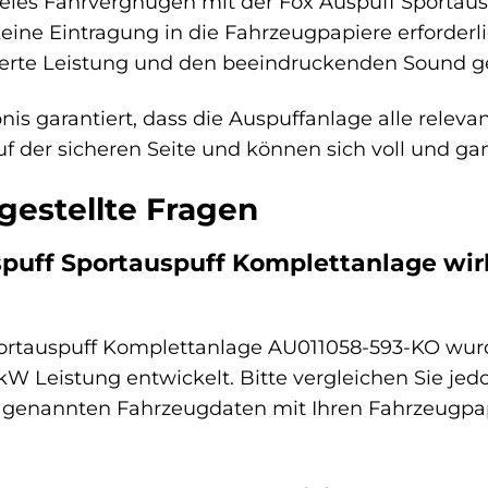
reies Fahrvergnügen mit der Fox Auspuff Sportau
 keine Eintragung in die Fahrzeugpapiere erforder
sserte Leistung und den beeindruckenden Sound g
is garantiert, dass die Auspuffanlage alle releva
auf der sicheren Seite und können sich voll und ga
gestellte Fragen
spuff Sportauspuff Komplettanlage wir
portauspuff Komplettanlage AU011058-593-KO wurde 
 Leistung entwickelt. Bitte vergleichen Sie jedo
genannten Fahrzeugdaten mit Ihren Fahrzeugpapi