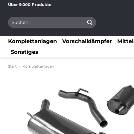
Zum
Über 9.000 Produkte
Inhalt
Suchen
springen
nach:
Komplettanlagen
Vorschalldämpfer
Mitte
Sonstiges
Start
»
Komplettanlagen