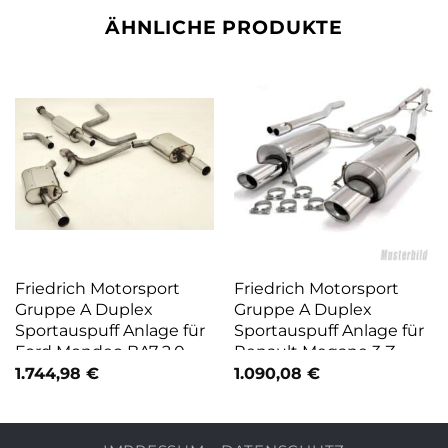
ÄHNLICHE PRODUKTE
Friedrich Motorsport
Friedrich Motorsport
Gruppe A Duplex
Gruppe A Duplex
Sportauspuff Anlage für
Sportauspuff Anlage für
Ford Mondeo BA7 2.0
Renault Megane 3 Z
991227T-X
991911T-X
1.744,98
€
1.090,08
€