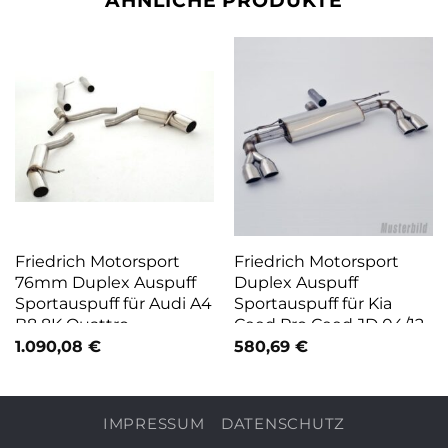
ÄHNLICHE PRODUKTE
Friedrich Motorsport
Friedrich Motorsport
76mm Duplex Auspuff
Duplex Auspuff
Sportauspuff für Audi A4
Sportauspuff für Kia
B8 8K Quattro
Ceed Pro Ceed JD 04/12-
1.090,08
€
580,69
€
IMPRESSUM
DATENSCHUTZ