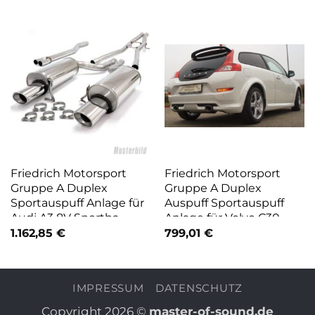
Friedrich Motorsport
Friedrich Motorsport
Gruppe A Duplex
Gruppe A Duplex
Sportauspuff Anlage für
Auspuff Sportauspuff
Audi A3 8V Sportba.
Anlage für Volvo C30
991053BSL-X
1.162,85
€
799,01
€
IMPRESSUM
DATENSCHUTZ
Copyright 2026 ©
master-of-sound.de