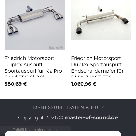
Friedrich Motorsport
Friedrich Motorsport
Duplex Auspuff
Duplex Sportauspuff
Sportauspuff für Kia Pro
Endschalldämpfer für
Ceed ED 1.6l, 2.0l
BMW 3er GT F34
580,69
€
1.060,96
€
IMPRESSUM
DATENSCHUTZ
Copyright 2026 ©
master-of-sound.de