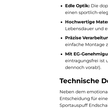
Edle Optik:
Die do
einen sportlich-eleg
Hochwertige Materi
Lebensdauer und ei
Präzise Verarbeitu
einfache Montage z
Mit EG-Genehmigu
eintragungsfrei is
dennoch vorab!).
Technische De
Neben dem emotionalen
Entscheidung für eine
Sportauspuff Endscha