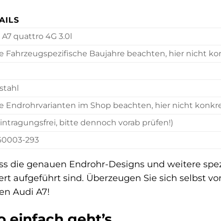
AILS
 A7 quattro 4G 3.0l
te Fahrzeugspezifische Baujahre beachten, hier nicht k
stahl
te Endrohrvarianten im Shop beachten, hier nicht konk
Eintragungsfrei, bitte dennoch vorab prüfen!)
60003-293
ass die genauen Endrohr-Designs und weitere spezi
rt aufgeführt sind. Überzeugen Sie sich selbst vo
ren Audi A7!
o einfach geht’s