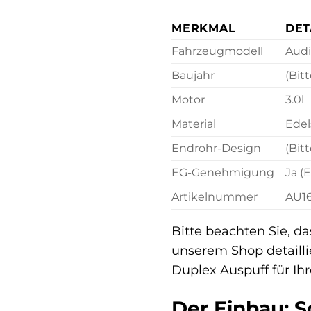
MERKMAL
DET
Fahrzeugmodell
Audi
Baujahr
(Bit
Motor
3.0l
Material
Edel
Endrohr-Design
(Bit
EG-Genehmigung
Ja (
Artikelnummer
AU1
Bitte beachten Sie, d
unserem Shop detaillie
Duplex Auspuff für Ih
Der Einbau: S