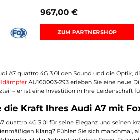
967,00
€
ZUM PARTNERSHOP
udi A7 quattro 4G 3.0l den Sound und die Optik, d
lldämpfer
AU160003-293 erleben Sie eine neue Dim
teil – er ist eine Investition in Ihre Leidenschaft 
 die Kraft Ihres Audi A7 mit Fo
A7 quattro 4G 3.0l für seine Eleganz und seinen kra
rienmäßigen Klang? Fühlen Sie sich manchmal, al
dämpfer ist die Antwort auf diese Frage. Er wurde