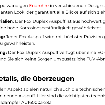
ppelwandigen
Endrohre
in verschiedenen Designs 
anten Look, der garantiert alle Blicke auf sich zieh
alien:
Der Fox Duplex Auspuff ist aus hochwertig
ne hohe Korrosionsbeständigkeit gewährleistet.
ng:
Jeder Fox Auspuff wird mit höchster Präzision 
u gewährleisten.
ng:
Der Fox Duplex Auspuff verfügt über eine EG
t und Sie sich keine Sorgen um zusätzliche TÜV-A
tails, die überzeugen
 Aspekt spielen natürlich auch die technischen D
n neuen Auspuff. Hier sind die wichtigsten tech
lldämpfer AU160003-293: