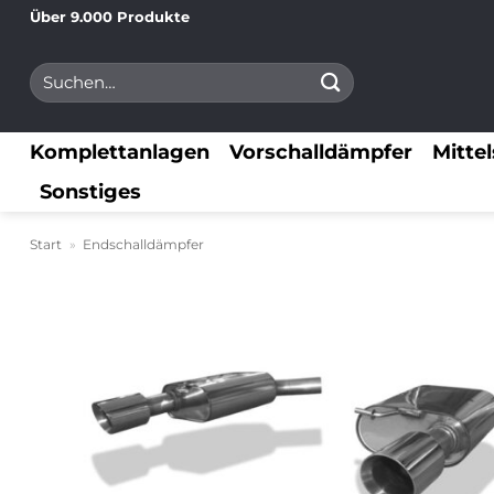
Zum
Über 9.000 Produkte
Inhalt
Suchen
springen
nach:
Komplettanlagen
Vorschalldämpfer
Mitte
Sonstiges
Start
»
Endschalldämpfer