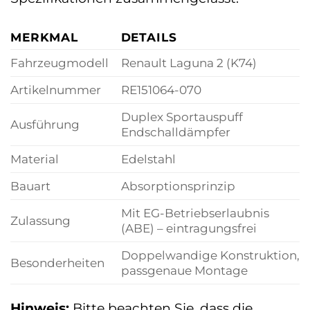
MERKMAL
DETAILS
Fahrzeugmodell
Renault Laguna 2 (K74)
Artikelnummer
RE151064-070
Duplex Sportauspuff
Ausführung
Endschalldämpfer
Material
Edelstahl
Bauart
Absorptionsprinzip
Mit EG-Betriebserlaubnis
Zulassung
(ABE) – eintragungsfrei
Doppelwandige Konstruktion,
Besonderheiten
passgenaue Montage
Hinweis:
Bitte beachten Sie, dass die