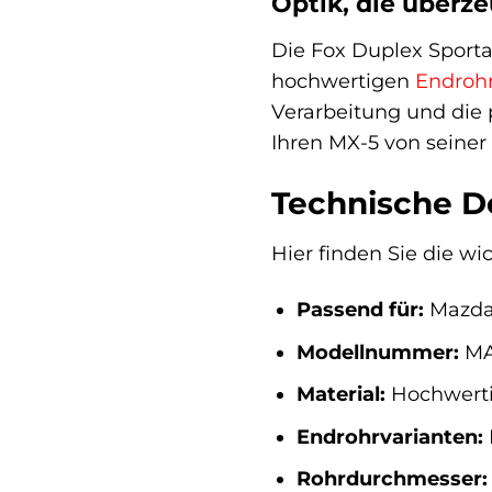
Optik, die überz
Die Fox Duplex Sportau
hochwertigen
Endroh
Verarbeitung und die 
Ihren MX-5 von seiner 
Technische De
Hier finden Sie die w
Passend für:
Mazda 
Modellnummer:
MA
Material:
Hochwerti
Endrohrvarianten:
Rohrdurchmesser: