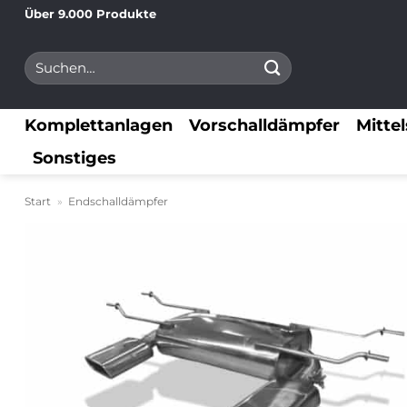
Zum
Über 9.000 Produkte
Inhalt
Suchen
springen
nach:
Komplettanlagen
Vorschalldämpfer
Mitte
Sonstiges
Start
»
Endschalldämpfer