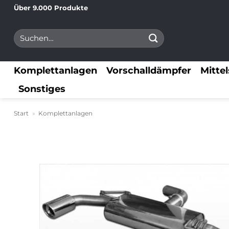
Zum
Über 9.000 Produkte
Inhalt
Suchen
springen
nach:
Komplettanlagen
Vorschalldämpfer
Mitte
Sonstiges
Start
»
Komplettanlagen