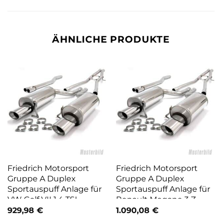
ÄHNLICHE PRODUKTE
Friedrich Motorsport
Friedrich Motorsport
Gruppe A Duplex
Gruppe A Duplex
Sportauspuff Anlage für
Sportauspuff Anlage für
VW Golf VII 1.4 TSI
Renault Megane 3 Z
961450R32LD-X
991911T-X
929,98
€
1.090,08
€