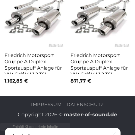
Friedrich Motorsport
Friedrich Motorsport
Gruppe A Duplex
Gruppe A Duplex
Sportauspuff Anlage für
Sportauspuff Anlage für
VW Golf VII 1.2 TSI
VW Golf VII 1.2 TSI
961451RLD-X
1.162,85
€
871,77
€
IMPRESSUM
DATENSCHUTZ
Copyright 2026 ©
master-of-sound.de