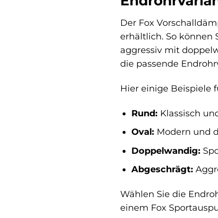
Endrohrvarian
Der Fox Vorschalldämp
erhältlich. So können
aggressiv mit doppelw
die passende Endrohrv
Hier einige Beispiele 
Rund:
Klassisch und
Oval:
Modern und 
Doppelwandig:
Spor
Abgeschrägt:
Aggr
Wählen Sie die Endroh
einem Fox Sportauspu