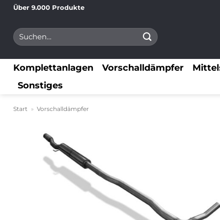
Zum
Über 9.000 Produkte
Inhalt
Suchen
springen
nach:
Komplettanlagen
Vorschalldämpfer
Mitte
Sonstiges
Start
»
Vorschalldämpfer