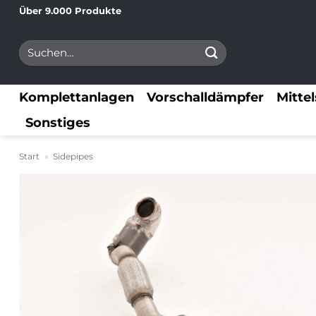
Zum
Über 9.000 Produkte
Inhalt
Suchen
springen
nach:
Komplettanlagen
Vorschalldämpfer
Mitte
Sonstiges
Start
»
Sidepipes