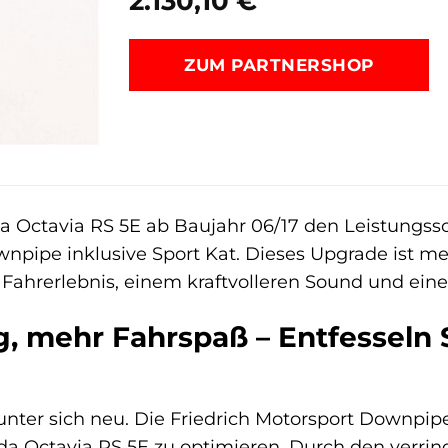
2.130,10
€
ZUM PARTNERSHOP
 Octavia RS 5E ab Baujahr 06/17 den Leistungssc
pe inklusive Sport Kat. Dieses Upgrade ist mehr 
ahrerlebnis, einem kraftvolleren Sound und eine
, mehr Fahrspaß – Entfesseln S
 unter sich neu. Die Friedrich Motorsport Downpip
a Octavia RS 5E zu optimieren. Durch den verrin