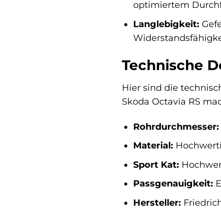
optimiertem Durchf
Langlebigkeit:
Gefe
Widerstandsfähigke
Technische De
Hier sind die technisc
Skoda Octavia RS ma
Rohrdurchmesser:
Material:
Hochwertig
Sport Kat:
Hochwert
Passgenauigkeit:
E
Hersteller:
Friedric