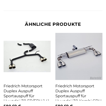
ÄHNLICHE PRODUKTE
Friedrich Motorsport
Friedrich Motorsport
Duplex Auspuff
Duplex Auspuff
Sportauspuff für
Sportauspuff für
Hyundai i30 FD/FDH 1.4l
Hyundai i30 Kombi GDH
1.4l
580,69
€
580,69
€