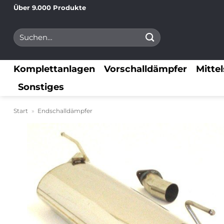
Zum
Über 9.000 Produkte
Inhalt
Suchen
springen
nach:
Komplettanlagen
Vorschalldämpfer
Mitte
Sonstiges
Start
»
Endschalldämpfer