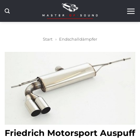
Zum
Inhalt
springen
Start
»
Endschalldämpfer
Friedrich Motorsport Auspuff