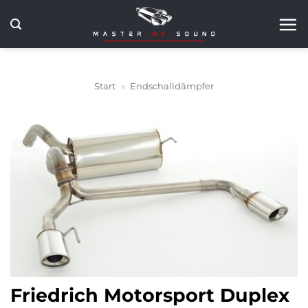
Zum
Inhalt
springen
Start
»
Endschalldämpfer
Friedrich Motorsport Duplex