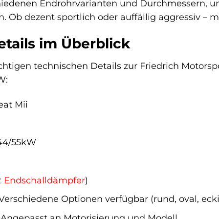
hiedenen Endrohrvarianten und Durchmessern, u
en. Ob dezent sportlich oder auffällig aggressiv – 
tails im Überblick
ichtigen technischen Details zur Friedrich Motors
W:
at Mii
 44/55kW
t
Endschalldämpfer
)
Verschiedene Optionen verfügbar (rund, oval, eckig
Angepasst an Motorisierung und Modell