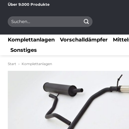
Zum
Über 9.000 Produkte
Inhalt
Suchen
springen
nach:
Komplettanlagen
Vorschalldämpfer
Mitte
Sonstiges
Start
»
Komplettanlagen