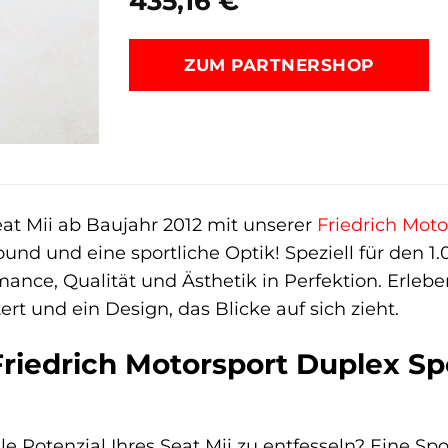
435,16
€
ZUM PARTNERSHOP
eat Mii ab Baujahr 2012 mit unserer
Friedrich Moto
nd und eine sportliche Optik! Speziell für den 1.
ance, Qualität und Ästhetik in Perfektion. Erleb
ert und ein Design, das Blicke auf sich zieht.
iedrich Motorsport Duplex Spo
olle Potenzial Ihres Seat Mii zu entfesseln? Eine S